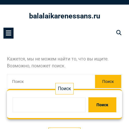
Перейти
к
balalaikarenessans.ru
содержимому
Кажется, мы не можем найти то, что вы ищите.
Возможно, поможет поиск.
Поиск
Поиск
Поиск